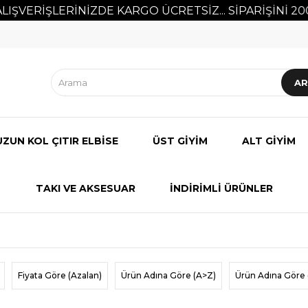
RİŞLERİNİZDE KARGO ÜCRETSİZ... SİPARİŞİNİ 2000 
UZUN KOL ÇITIR ELBİSE
ÜST GİYİM
ALT GİYİM
TAKI VE AKSESUAR
İNDİRİMLİ ÜRÜNLER
Fiyata Göre (Azalan)
Ürün Adına Göre (A>Z)
Ürün Adına Göre 