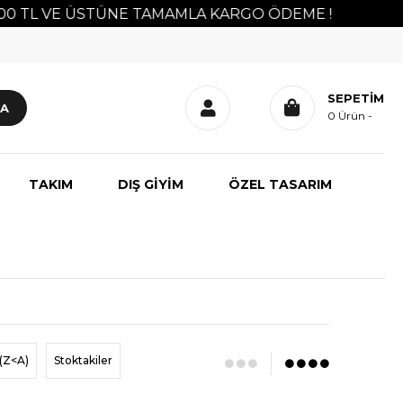
TL VE ÜSTÜNE TAMAMLA KARGO ÖDEME !
SEPETIM
0
Ürün
TAKIM
DIŞ GİYİM
ÖZEL TASARIM
(Z<A)
Stoktakiler